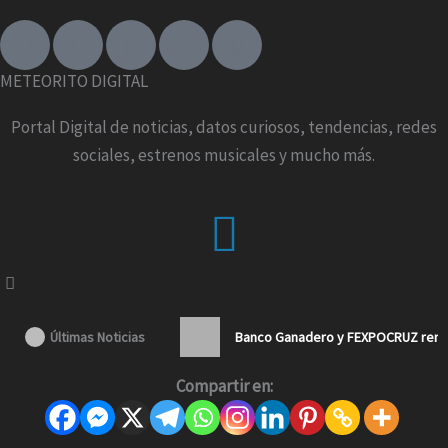
F
I
T
X
Y
a
n
i
-
o
c
s
k
t
u
METEORITO DIGITAL
e
t
t
w
t
b
a
o
i
u
Portal Digital de noticias, datos curiosos, tendencias, redes
o
g
k
t
b
sociales, estrenos musicales y mucho más.
o
r
t
e
k
a
e
Menu
-
m
r
f
Últimas Noticias
Banco Ganadero y FEXPOCRUZ renue
Compartir en: