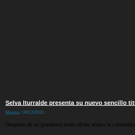
Selva Iturralde presenta su nuevo sencillo ti
Música
/
30/12/2021
Despues de su grandioso exito «Eres amor» la cantautora b