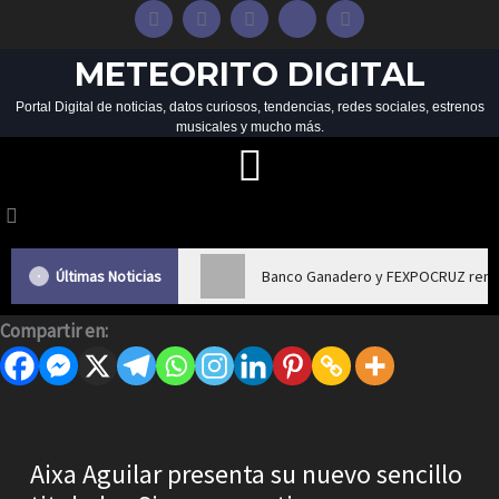
F
I
T
X
Y
a
n
i
-
o
c
s
k
t
u
e
t
t
w
t
METEORITO DIGITAL
b
a
o
i
u
o
g
k
t
b
Portal Digital de noticias, datos curiosos, tendencias, redes sociales, estrenos
o
r
t
e
musicales y mucho más.
k
a
e
Menu
-
m
r
f
Últimas Noticias
Banco Ganadero y FEXPOCRUZ renue
Compartir en:
Aixa Aguilar presenta su nuevo sencillo