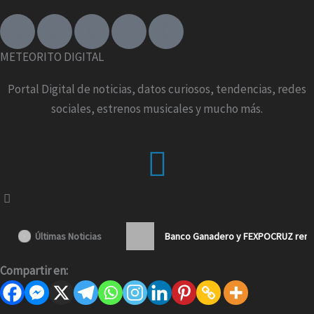
F
I
T
X
Y
a
n
i
-
o
c
s
k
t
u
METEORITO DIGITAL
e
t
t
w
t
b
a
o
i
u
Portal Digital de noticias, datos curiosos, tendencias, redes
o
g
k
t
b
sociales, estrenos musicales y mucho más.
o
r
t
e
k
a
e
Menu
-
m
r
f
Últimas Noticias
Banco Ganadero y FEXPOCRUZ renue
Compartir en: