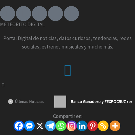
F
I
T
X
Y
a
n
i
-
o
c
s
k
t
u
METEORITO DIGITAL
e
t
t
w
t
b
a
o
i
u
Portal Digital de noticias, datos curiosos, tendencias, redes
o
g
k
t
b
sociales, estrenos musicales y mucho más.
o
r
t
e
k
a
e
Menu
-
m
r
f
Últimas Noticias
Banco Ganadero y FEXPOCRUZ renue
Compartir en: