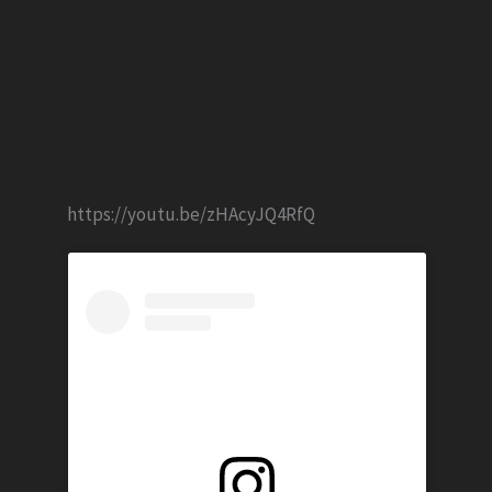
https://youtu.be/zHAcyJQ4RfQ