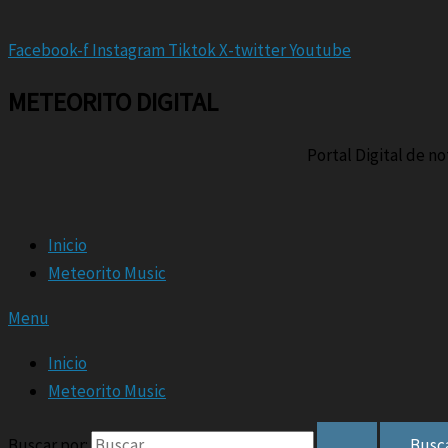
Facebook-f
Instagram
Tiktok
X-twitter
Youtube
METEORITO DIGITAL
Portal Digital de n
Inicio
Meteorito Music
Menu
Inicio
Meteorito Music
Buscar por: