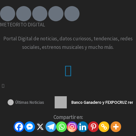
F
I
T
X
Y
a
n
i
-
o
c
s
k
t
u
METEORITO DIGITAL
e
t
t
w
t
b
a
o
i
u
Portal Digital de noticias, datos curiosos, tendencias, redes
o
g
k
t
b
sociales, estrenos musicales y mucho más.
o
r
t
e
k
a
e
Menu
-
m
r
f
Últimas Noticias
Banco Ganadero y FEXPOCRUZ renue
Compartir en: