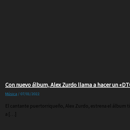
Con nuevo álbum, Alex Zurdo llama a hacer un «D
Música
/
07/01/2022
El cantante puertorriqueño, Alex Zurdo, estrena el álbum ti
a […]