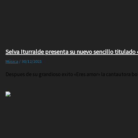
Selva Iturralde presenta su nuevo sencillo titulado 
Música
/
30/12/2021
Despues de su grandioso exito «Eres amor» la cantautora boli