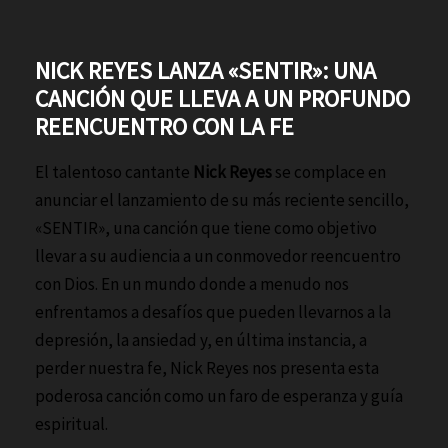
NICK REYES LANZA «SENTIR»: UNA
CANCIÓN QUE LLEVA A UN PROFUNDO
REENCUENTRO CON LA FE
El talentoso cantante
Nick Reyes
se complace en
anunciar el lanzamiento de su más reciente sencillo,
«SENTIR», una canción que tiene como objetivo
llevar a su audiencia a un conmovedor reencuentro
con Dios. En un mundo donde a menudo nos
enfrentamos a desafíos que pueden llevarnos a la
depresión, la ansiedad y, en última instancia, a
perder nuestra fe, Nick Reyes nos presenta esta
poderosa canción como un faro de esperanza y guía
espiritual.