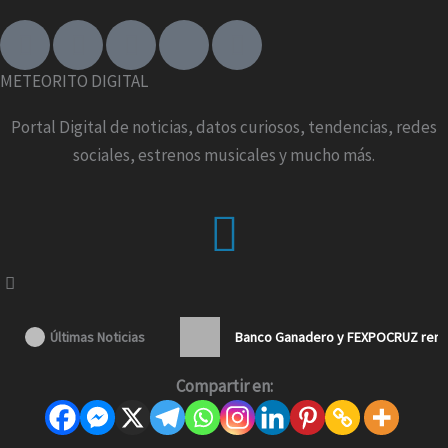
F
I
T
X
Y
a
n
i
-
o
c
s
k
t
u
METEORITO DIGITAL
e
t
t
w
t
b
a
o
i
u
Portal Digital de noticias, datos curiosos, tendencias, redes
o
g
k
t
b
sociales, estrenos musicales y mucho más.
o
r
t
e
k
a
e
Menu
-
m
r
f
Últimas Noticias
Banco Ganadero y FEXPOCRUZ renue
Compartir en: