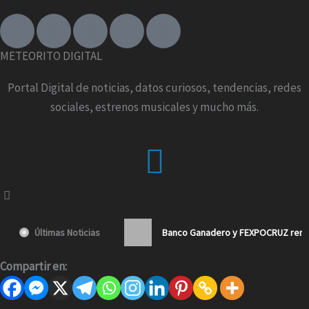
F
I
T
X
Y
a
n
i
-
o
c
s
k
t
u
METEORITO DIGITAL
e
t
t
w
t
b
a
o
i
u
Portal Digital de noticias, datos curiosos, tendencias, redes
o
g
k
t
b
sociales, estrenos musicales y mucho más.
o
r
t
e
k
a
e
Menu
-
m
r
f
Últimas Noticias
Banco Ganadero y FEXPOCRUZ renue
Compartir en: