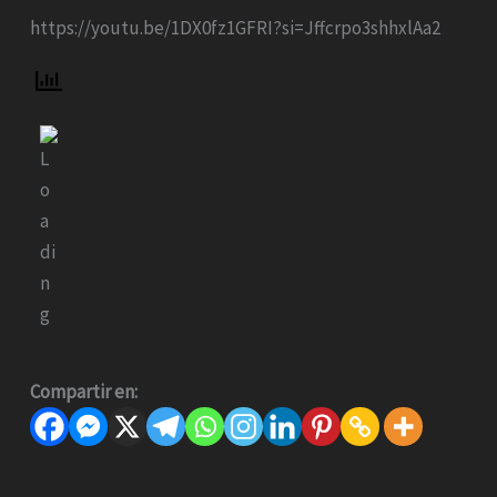
https://youtu.be/1DX0fz1GFRI?si=Jffcrpo3shhxlAa2
Compartir en: