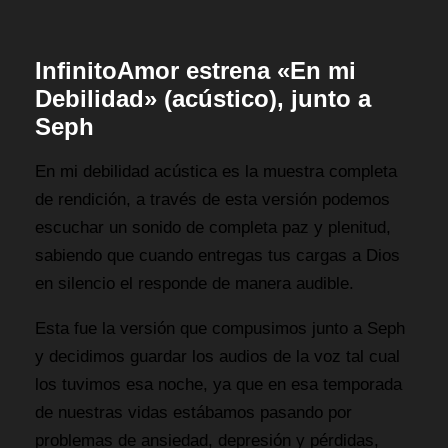
InfinitoAmor estrena «En mi
Debilidad» (acústico), junto a
Seph
En mi debilidad acústica es la muestra completa
de rendición, a través de esta versión podemos
escuchar un sonido de completa paz y plenitud,
sabiendo que cuando entregas tus cargas a Dios
en silencio el responde de manera audible.
Esta fue la versión que compusimos junto a Seph
y decidimos guardar los audios de la voz tal cual
los tuvimos esa noche, ya que en esa temporada
de nuestras vidas estábamos pasando por
problemas de ansiedad, depresión y pérdidas,