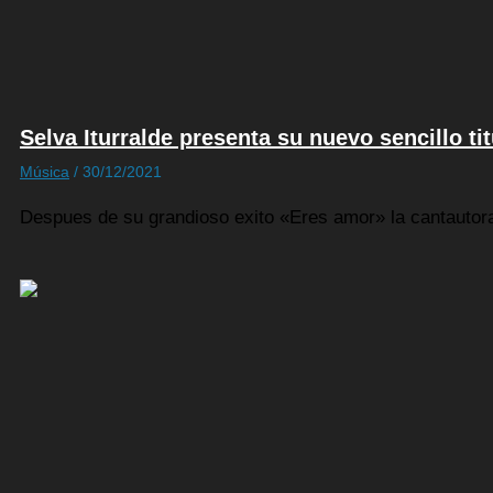
Selva Iturralde presenta su nuevo sencillo ti
Música
/
30/12/2021
Despues de su grandioso exito «Eres amor» la cantautora b