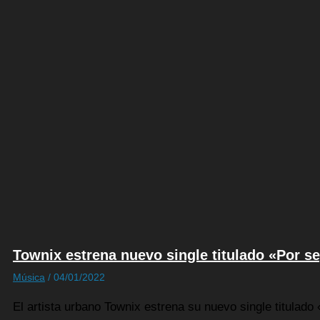
Townix estrena nuevo single titulado «Por s
Música
/
04/01/2022
El artista urbano Townix estrena su nuevo single titulad