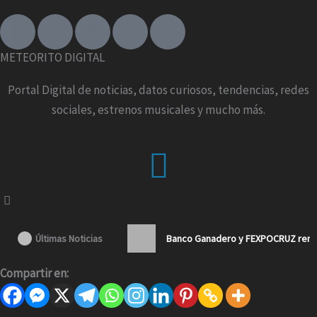
F
I
T
X
Y
a
n
i
-
o
c
s
k
t
u
METEORITO DIGITAL
e
t
t
w
t
b
a
o
i
u
Portal Digital de noticias, datos curiosos, tendencias, redes
o
g
k
t
b
sociales, estrenos musicales y mucho más.
o
r
t
e
k
a
e
Menu
-
m
r
f
Últimas Noticias
Banco Ganadero y FEXPOCRUZ renue
Compartir en: