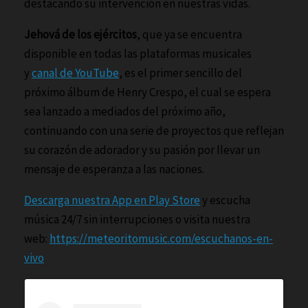
destacando su intervención en nuestras vidas.
Jehová de los ejércitos
, que ya se encuentra
disponible en todas las plataformas musicales
y
canal de YouTube
, es el primer sencillo del
próximo álbum de Henry Crespo, el cual se espera
sea lanzado a mediados del próximo año,
continuando con una serie de proyectos que reflejan
su corazón de adorador y su pasión por llevar un
mensaje de esperanza a las naciones.
Descarga nuestra App en Play Store
y escucha
música 24/7 sin interrupciones o visita nuestra
web:
https://meteoritomusic.com/escuchanos-en-
vivo