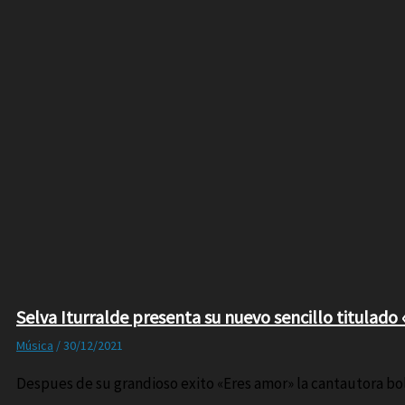
Selva Iturralde presenta su nuevo sencillo titulado 
Música
/
30/12/2021
Despues de su grandioso exito «Eres amor» la cantautora boli