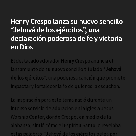
Henry Crespo lanza su nuevo sencillo
“Jehová de los ejércitos”, una
declaración poderosa de fe y victoria
en Dios
El destacado adorador
Henry Crespo
anuncia el
lanzamiento de su nuevo sencillo titulado “
Jehová
de los ejércitos
”, una poderosa canción que promete
impactar y fortalecer la fe de quienes la escuchen.
La inspiración para este tema nació durante un
intenso servicio de adoración en la iglesia Jesus
Worship Center, donde Crespo, en medio de la
alabanza, sintió cómo el Espíritu Santo le revelaba
estas palabras: “Jehová de los ejércitos pelea por