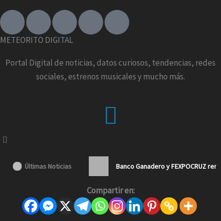
F
I
T
X
Y
a
n
i
-
o
c
s
k
t
u
METEORITO DIGITAL
e
t
t
w
t
b
a
o
i
u
Portal Digital de noticias, datos curiosos, tendencias, redes
o
g
k
t
b
sociales, estrenos musicales y mucho más.
o
r
t
e
k
a
e
Menu
-
m
r
f
Últimas Noticias
Banco Ganadero y FEXPOCRUZ renue
Compartir en: