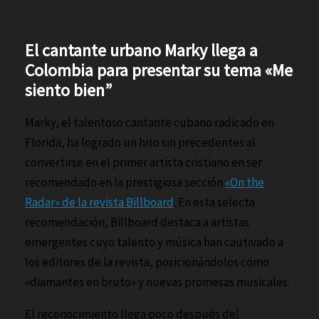
El cantante urbano Marky llega a
Colombia para presentar su tema «Me
siento bien”
Marky, el talentoso cantante cubano radicado en
Florida, ha logrado un hito sin precedentes al
convertirse en el primer artista cristiano en ser
recomendado en la prestigiosa sección
«On the
Radar» de la revista Billboard
. En esta selecta
recomendación, Billboard destaca a artistas
emergentes cuyo talento y música han cautivado a
los editores de la revista, posicionándolos como
«diamantes en bruto» y nuevas promesas musicales.
El reconocimiento llega poco después del