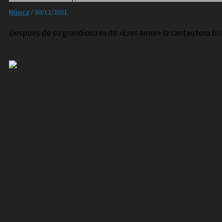
Música
/
30/12/2021
Despues de su grandioso exito «Eres amor» la cantautora boli