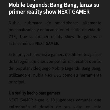
Mobile Legends: Bang Bang, lanza su
primer reality show NEXT GAMER
Nubia, submarca de smartphones altamente
personalizados y enfocados en el estilo de vida de
ZTE, trae su primer reality show de gamers a
Latinoamérica:
NEXT GAMER.
Este proyecto reunirá a gamers de diferentes países
de la región, quienes competirán en desafíos dentro
del popular videojuego Mobile Legends: Bang Bang,
utilizando el nubia Neo 2 5G como su herramienta
principal.
Un reality hecho para gamers
NEXT GAMER sigue a 10 jugadores comunes que
enfrentarán el desafío de sus vidas en este