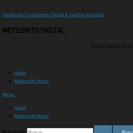
Facebook-f
Instagram
Tiktok
X-twitter
Youtube
METEORITO DIGITAL
Portal Digital de n
Inicio
Meteorito Music
Menu
Inicio
Meteorito Music
Buscar por: