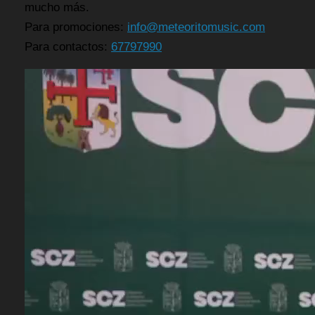
mucho más.
Para promociones:
info@meteoritomusic.com
Para contactos:
67797990