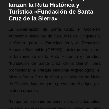
lanzan la Ruta Histórica y
Turística «Fundación de Santa
Cruz de la Sierra»
La Gobernación de Santa Cruz, el Gobierno
Autónomo Municipal de San José de Chiquitos y
el Centro para la Participación y el Desarrollo
Humano Sostenible (CEPAD), hicieron esta tarde
el lanzamiento de la Ruta Histórica y Turística
“Fundación de Santa Cruz de la Sierra”, para
promocionar el Parque Nacional Arqueológico, el
Museo Santa Cruz la Vieja y el Mirador de Ñuflo
de Chaves, lugares que representan el origen y la
historia cruceña.
“Lo que se pretende es poner en valor a los sitios
turístico de nuestro departamento, poner en valor