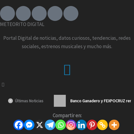
F
I
T
X
Y
a
n
i
-
o
c
s
k
t
u
METEORITO DIGITAL
e
t
t
w
t
b
a
o
i
u
Portal Digital de noticias, datos curiosos, tendencias, redes
o
g
k
t
b
sociales, estrenos musicales y mucho más.
o
r
t
e
k
a
e
Menu
-
m
r
f
Últimas Noticias
Banco Ganadero y FEXPOCRUZ renue
Compartir en: