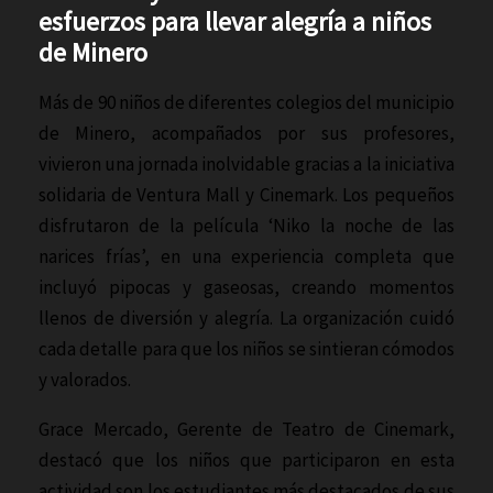
esfuerzos para llevar alegría a niños
de Minero
Más de 90 niños de diferentes colegios del municipio
de Minero, acompañados por sus profesores,
vivieron una jornada inolvidable gracias a la iniciativa
solidaria de Ventura Mall y Cinemark. Los pequeños
disfrutaron de la película ‘Niko la noche de las
narices frías’, en una experiencia completa que
incluyó pipocas y gaseosas, creando momentos
llenos de diversión y alegría. La organización cuidó
cada detalle para que los niños se sintieran cómodos
y valorados.
Grace Mercado, Gerente de Teatro de Cinemark,
destacó que los niños que participaron en esta
actividad son los estudiantes más destacados de sus