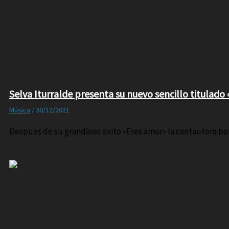
Selva Iturralde presenta su nuevo sencillo titulado 
Música
/
30/12/2021
Despues de su grandioso exito «Eres amor» la cantautora boli