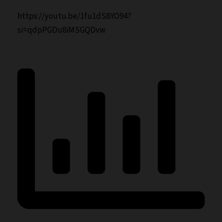
https://youtu.be/1fu1dS8YO94?
si=qdpPGDu8iMSGQDvw