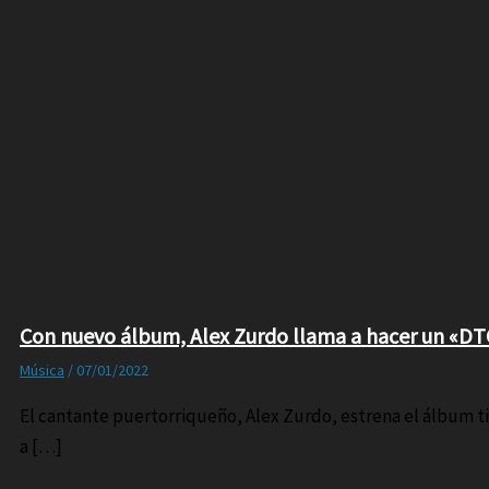
Con nuevo álbum, Alex Zurdo llama a hacer un «D
Música
/
07/01/2022
El cantante puertorriqueño, Alex Zurdo, estrena el álbum ti
a […]