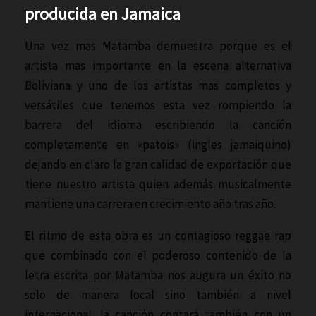
producida en Jamaica
Una vez mas Matamba demuestra porque es el
artista mas importante en la escena alternativa
Boliviana y uno de los artistas mas completos y
versátiles que tenemos esta vez rompiendo la
barrera del idioma escribiendo la canción
completamente en «patois» (ingles jamaiquino)
dejando en claro la gran calidad de exportación que
tiene nuestro artista quien además musicalmente
mantiene una carrera en crecimiento año tras año.
El ritmo de esta obra es un contagioso reggae rap
que combinado con el poderoso contenido de la
letra escrita por Matamba nos augura un éxito no
solo de manera local sino también a nivel
internacional. la canción contará también con un