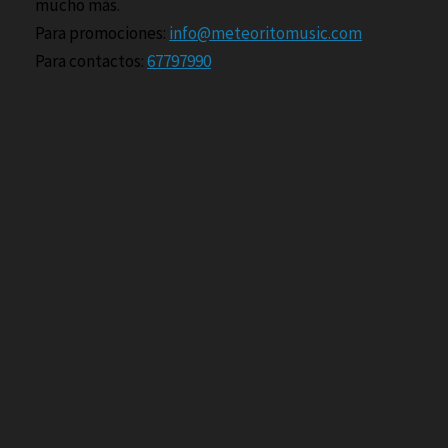
mucho más.
Para promociones:
info@meteoritomusic.com
Para contactos:
67797990