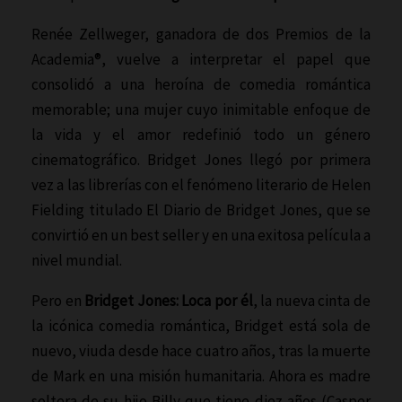
Renée Zellweger, ganadora de dos Premios de la
Academia®, vuelve a interpretar el papel que
consolidó a una heroína de comedia romántica
memorable; una mujer cuyo inimitable enfoque de
la vida y el amor redefinió todo un género
cinematográfico. Bridget Jones llegó por primera
vez a las librerías con el fenómeno literario de Helen
Fielding titulado El Diario de Bridget Jones, que se
convirtió en un best seller y en una exitosa película a
nivel mundial.
Pero en
Bridget Jones: Loca por él
, la nueva cinta de
la icónica comedia romántica, Bridget está sola de
nuevo, viuda desde hace cuatro años, tras la muerte
de Mark en una misión humanitaria. Ahora es madre
soltera de su hijo Billy que tiene diez años (Casper