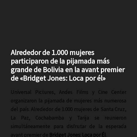
Alrededor de 1.000 mujeres
participaron de la pijamada más
grande de Bolivia en la avant premier
de «Bridget Jones: Loca por él»
Universal Pictures, Andes Films y Cine Center
organizaron la pijamada de mujeres más numerosa
del país. Alrededor de 1.000 mujeres de Santa Cruz,
La Paz, Cochabamba y Tarija se reunieron
simultáneamente para disfrutar de la esperada
avant premier de
Bridget Jones: Loca por Él
.