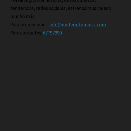
Portal digital de noticias, datos curiosos,
tendencias, redes sociales, estrenos musicales y
mucho más.
Para promociones:
info@meteoritomusic.com
Para contactos:
67797990