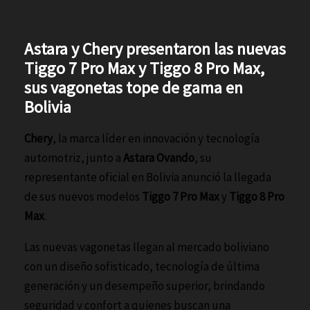
Astara y Chery presentaron las nuevas
Tiggo 7 Pro Max y Tiggo 8 Pro Max,
sus vagonetas tope de gama en
Bolivia
Chery
, la marca líder en innovación y tecnología
automotriz, junto a
Astara Ovando
, su
representante oficial en Bolivia anunció la llegada
de sus nuevos modelos
Tiggo 7 Pro Max
y
Tiggo 8 Pro
Max
.
Las nuevas vagonetas llegan al mercado boliviano
con un diseño sofisticado, tecnología de última
generación y un desempeño superior, brindando
seguridad y confort a quienes buscan una