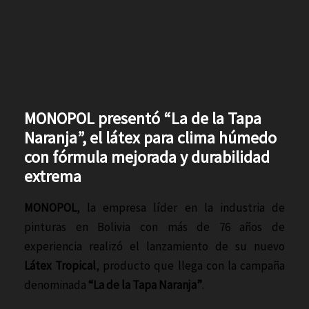
MONOPOL presentó “La de la Tapa
Naranja”, el látex para clima húmedo
con fórmula mejorada y durabilidad
extrema
MONOPOL
, la empresa líder en la industria de
pinturas en Bolivia con más de 76 años de
experiencia realizó el lanzamiento de su nuevo
Látex Tropical
, producto que llega con la campaña
denominada
“La de la Tapa Naranja”
.