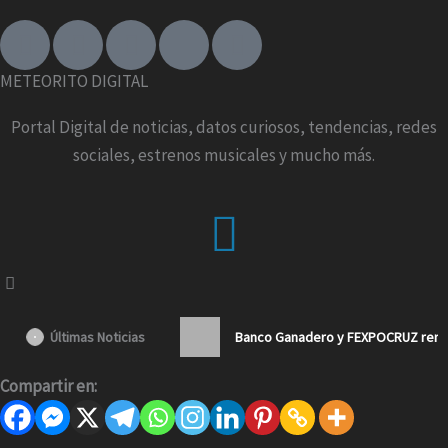
F
I
T
X
Y
a
n
i
-
o
c
s
k
t
u
METEORITO DIGITAL
e
t
t
w
t
b
a
o
i
u
Portal Digital de noticias, datos curiosos, tendencias, redes
o
g
k
t
b
sociales, estrenos musicales y mucho más.
o
r
t
e
k
a
e
Menu
-
m
r
f
Últimas Noticias
Banco Ganadero y FEXPOCRUZ renue
Compartir en: