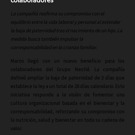
La compañía reafirma su compromiso con el
equilibrio entre la vida laboral y personal al extender
la baja de paternidad tras el nacimiento de un hijo. La
medida busca también impulsar la
corresponsabilidad en la crianza familiar.
Marzo llegó con un nuevo beneficio para los
colaboradores del Grupo Nestlé. La compañía
definió ampliar la baja de paternidad de 3 días que
establece la ley a un total de 28 días calendario. Esta
iniciativa responde a la visión de fomentar una
cultura organizacional basada en el bienestar y la
corresponsabilidad, reforzando su compromiso con
la nutrición, salud y bienestar en toda su cadena de
valor.