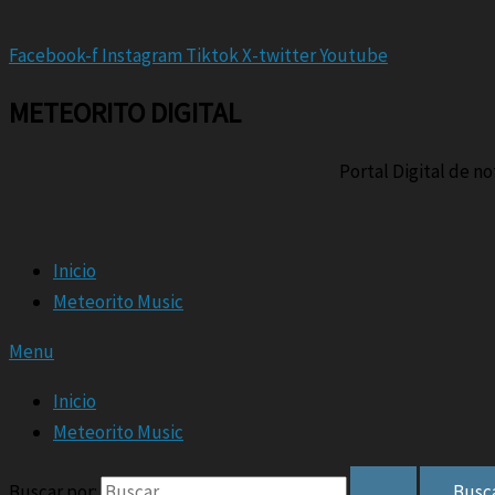
Facebook-f
Instagram
Tiktok
X-twitter
Youtube
METEORITO DIGITAL
Portal Digital de n
Inicio
Meteorito Music
Menu
Inicio
Meteorito Music
Buscar por: