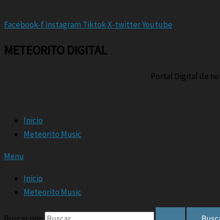
Facebook-f
Instagram
Tiktok
X-twitter
Youtube
METEORITO DIGITAL
Portal Digital de n
Inicio
Meteorito Music
Menu
Inicio
Meteorito Music
Buscar por: