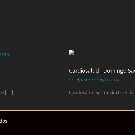
Cardiosalud | Domingo Savi
Salud
,
Noticias
/
28/11/2024
te […]
Cardiosalud se convierte en la
ados