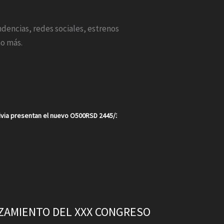
endencias, redes sociales, estrenos
o más.
via presentan el nuevo O500RSD 2445/30 en un año récord para la marca e
NZAMIENTO DEL XXX CONGRESO