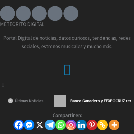
F
I
T
X
Y
a
n
i
-
o
c
s
k
t
u
METEORITO DIGITAL
e
t
t
w
t
b
a
o
i
u
Portal Digital de noticias, datos curiosos, tendencias, redes
o
g
k
t
b
sociales, estrenos musicales y mucho más.
o
r
t
e
k
a
e
Menu
-
m
r
f
Últimas Noticias
Banco Ganadero y FEXPOCRUZ renue
Compartir en: