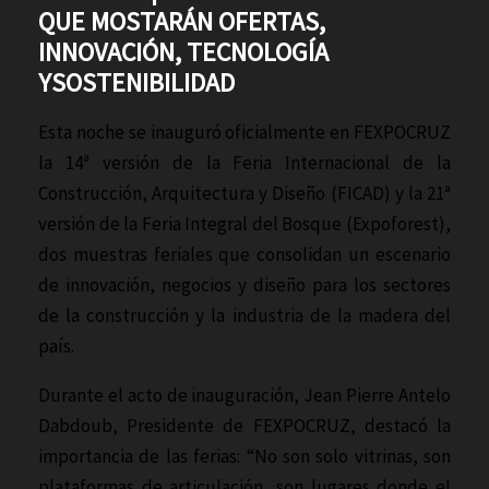
QUE MOSTARÁN OFERTAS,
INNOVACIÓN, TECNOLOGÍA
YSOSTENIBILIDAD
Esta noche se inauguró oficialmente en FEXPOCRUZ
la 14ª versión de la Feria Internacional de la
Construcción, Arquitectura y Diseño (FICAD) y la 21ª
versión de la Feria Integral del Bosque (Expoforest),
dos muestras feriales que consolidan un escenario
de innovación, negocios y diseño para los sectores
de la construcción y la industria de la madera del
país.
Durante el acto de inauguración, Jean Pierre Antelo
Dabdoub, Presidente de FEXPOCRUZ, destacó la
importancia de las ferias: “No son solo vitrinas, son
plataformas de articulación, son lugares donde el