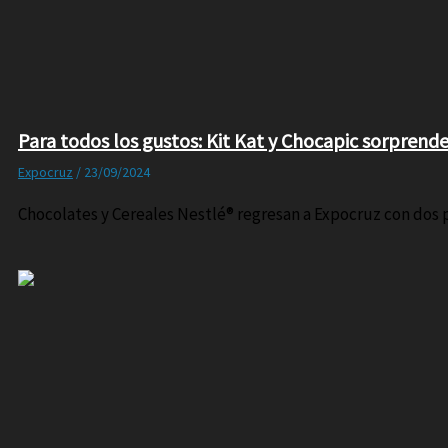
Para todos los gustos: Kit Kat y Chocapic sorprende
Expocruz
/
23/09/2024
Chocolates y Cereales Nestlé® regresan a Expocruz con dos pa