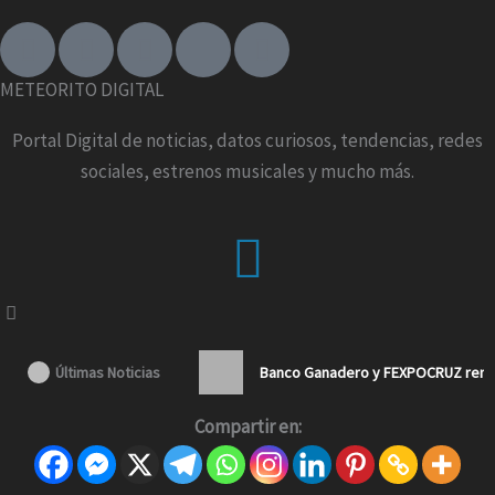
F
I
T
X
Y
a
n
i
-
o
c
s
k
t
u
METEORITO DIGITAL
e
t
t
w
t
b
a
o
i
u
Portal Digital de noticias, datos curiosos, tendencias, redes
o
g
k
t
b
sociales, estrenos musicales y mucho más.
o
r
t
e
k
a
e
Menu
-
m
r
f
Últimas Noticias
Banco Ganadero y FEXPOCRUZ renue
Compartir en: