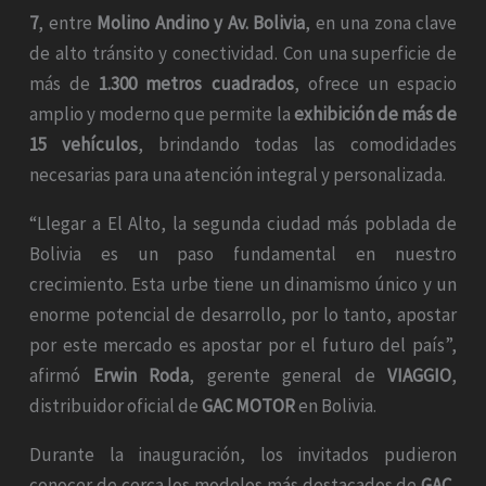
7
, entre
Molino Andino y Av. Bolivia
, en una zona clave
de alto tránsito y conectividad. Con una superficie de
más de
1.300 metros cuadrados
, ofrece un espacio
amplio y moderno que permite la
exhibición de más de
15 vehículos
, brindando todas las comodidades
necesarias para una atención integral y personalizada.
“Llegar a El Alto, la segunda ciudad más poblada de
Bolivia es un paso fundamental en nuestro
crecimiento. Esta urbe tiene un dinamismo único y un
enorme potencial de desarrollo, por lo tanto, apostar
por este mercado es apostar por el futuro del país”,
afirmó
Erwin Roda
, gerente general de
VIAGGIO
,
distribuidor oficial de
GAC MOTOR
en Bolivia.
Durante la inauguración, los invitados pudieron
conocer de cerca los modelos más destacados de
GAC
,