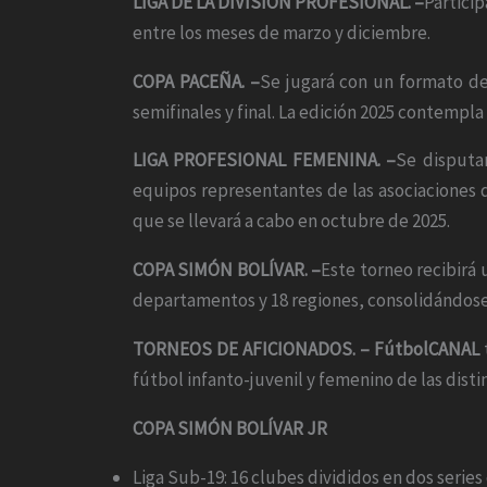
LIGA DE LA DIVISIÓN PROFESIONAL. –
Partici
entre los meses de marzo y diciembre.
COPA PACEÑA. –
Se jugará con un formato de 
semifinales y final. La edición 2025 contempla
LIGA PROFESIONAL FEMENINA. –
Se disputar
equipos representantes de las asociaciones 
que se llevará a cabo en octubre de 2025.
COPA SIMÓN BOLÍVAR. –
Este torneo recibirá
departamentos y 18 regiones, consolidándose
TORNEOS DE AFICIONADOS. – FútbolCANAL
fútbol infanto-juvenil y femenino de las disti
COPA SIMÓN BOLÍVAR JR
Liga Sub-19: 16 clubes divididos en dos series