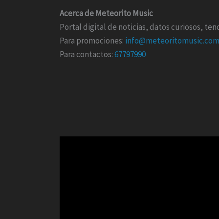
Acerca de Meteorito Music
Portal digital de noticias, datos curiosos, t
Para promociones:
info@meteoritomusic.co
Para contactos:
67797990