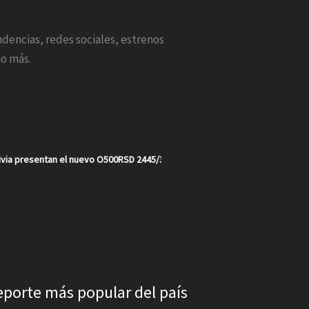
endencias, redes sociales, estrenos
o más.
via presentan el nuevo O500RSD 2445/30 en un año récord para la marca e
eporte más popular del país