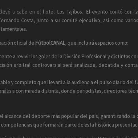
levó a cabo en el hotel Los Tajibos. El evento contó con la
Fernando Costa, junto a su comité ejecutivo, así como varios
rtamentales.
mación oficial de
FútbolCANAL
, que incluirá espacios como:
e a revivir los goles de la División Profesional y distintas c
ón arbitral controversial será analizada, debatida y contar
iable y completo que llevará a la audiencia el pulso diario del f
álisis con mirada distinta, donde periodistas, directores técn
 el alcance del deporte más popular del país, garantizando la 
as competencias que formarán parte de esta histórica presentac