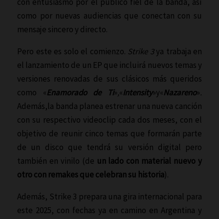
con entusiasmo por el público fiel de la banda, así
como por nuevas audiencias que conectan con su
mensaje sincero y directo.
Pero este es solo el comienzo.
Strike 3
ya trabaja en
el lanzamiento de un EP que incluirá nuevos temas y
versiones renovadas de sus clásicos más queridos
como «
Enamorado de Ti
»
,
«
Intensity
»y«
Nazareno
»
.
Además,la banda planea estrenar una nueva canción
con su respectivo videoclip cada dos meses, con el
objetivo de reunir cinco temas que formarán parte
de un disco que tendrá su versión digital pero
también en vinilo (de
un lado con material nuevo y
otro con remakes que celebran su historia
).
Además, Strike 3 prepara una gira internacional para
este 2025, con fechas ya en camino en Argentina y