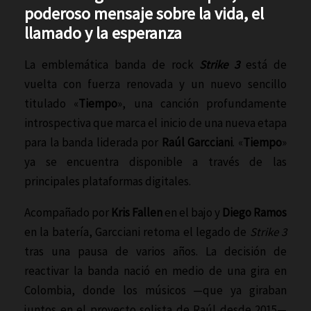
poderoso mensaje sobre la vida, el
llamado y la esperanza
La emblemática banda de rock
Strike 3
está de
vuelta con fuerza renovada y un nuevo sencillo
titulado «
Tiempo
», una canción profundamente
introspectiva que marca el inicio de una nueva etapa
para la banda liderada por
Raúl Garcciani
. «
Tiempo
»
ya se encuentra disponible a través de las
principales plataformas digitales.
Acompañado por
Kris Fallen
en el bajo y
Diego Ramos
en la batería, Garcciani retoma el legado de
Strike 3
tras una pausa de varios años. La decisión de
reactivar la banda nació en medio de una gira en
Colombia, donde los músicos —que ya giraban
juntos en el proyecto solista de Raúl desde 2015—