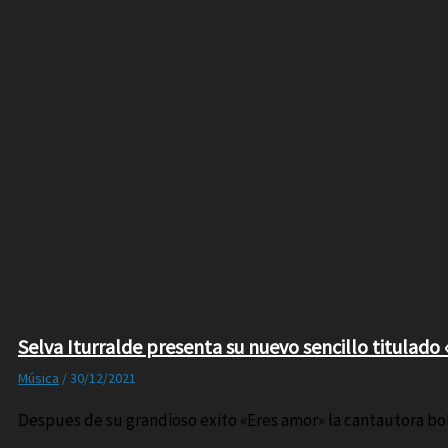
Selva Iturralde presenta su nuevo sencillo titulado 
Música
/
30/12/2021
Despues de su grandioso exito «Eres amor» la cantautora boli