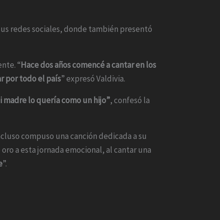
n sus redes sociales, donde también presentó
ente. “
Hace dos años comencé a cantar en los
r por todo el país
” expresó Valdivia.
Mi madre lo quería como un hijo”
, confesó la
a incluso compuso una canción dedicada a su
 oro a esta jornada emocional, al cantar una
e
”.