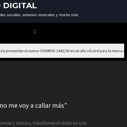
 DIGITAL
 redes sociales, estrenos musicales y mucho más.
via presentan el nuevo O500RSD 2445/30 en un año récord para la marca e
o no me voy a callar más”
ágrimas y música, transforma el dolor en una