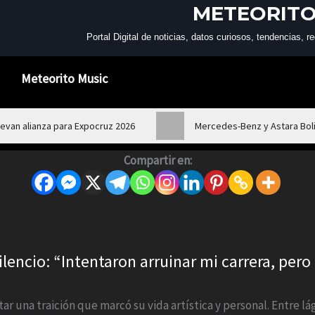
METEORITO
Portal Digital de noticias, datos curiosos, tendencias,
Meteorito Music
van alianza para Expocruz 2026
Mercedes-Benz y Astara Boli
Compartir en:
ilencio: “Intentaron arruinar mi carrera, per
tar una traición que marcó su vida artística y personal. Entre l