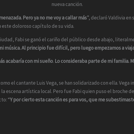
nueva canción.
menazada. Pero ya no me voy a callar más
”, declaró Valdivia e
 este doloroso capítulo de su vida.
ciudad, Fabi se ganó el cariño del público desde abajo, literalm
 música. Al principio fue difícil, pero luego empezamos a viaja
ás acabaría con mi sueño
.
Lo consideraba parte de mi familia. 
, como el cantante Luis Vega, se han solidarizado con ella. Veg
a escena artística local. Pero fue Fabi quien puso el broche de
to: “
Y por cierto esta canción es para vos, que me subestimast