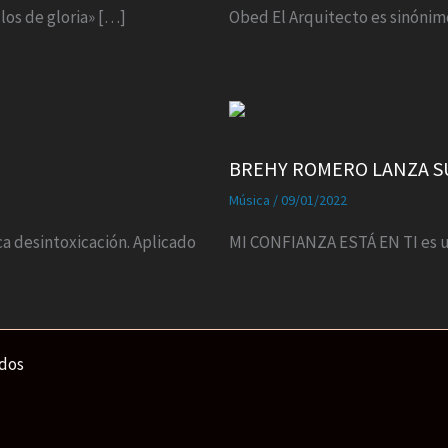
los de gloria» […]
Obed El Arquitecto es sinónim
BREHY ROMERO LANZA SU
Música
/
09/01/2022
ca desintoxicación. Aplicado
MI CONFIANZA ESTÁ EN TI es u
ados