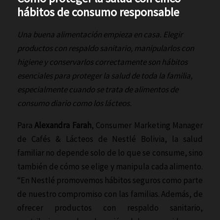
hábitos de consumo responsable
Una buena alimentación empieza en casa. Elegir
productos con respaldo sanitario, manipularlos con
higiene y conservarlos correctamente son hábitos
esenciales para proteger la salud de toda la familia,
especialmente cuando se trata de alimentos de
consumo diario como los lácteos.
Para
Alexandra Farah
, Consumer Marketing Manager
de Cafés & Lácteos de Nestlé Bolivia, la salud
familiar no depende solo de lo que se consume, sino
también de cómo se elige y manipula cada alimento.
“En Nestlé promovemos hábitos seguros como parte
de nuestro compromiso con las familias. Además, de
ofrecer productos con respaldo sanitario,