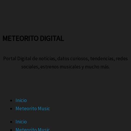
F
I
T
X
Y
a
n
i
-
o
METEORITO DIGITAL
c
s
k
t
u
Portal Digital de noticias, datos curiosos, tendencias, redes
e
t
t
w
t
sociales, estrenos musicales y mucho más.
b
a
o
i
u
o
g
k
t
b
Menu
Inicio
o
r
t
e
Meteorito Music
k
a
e
Inicio
Meteorito Music