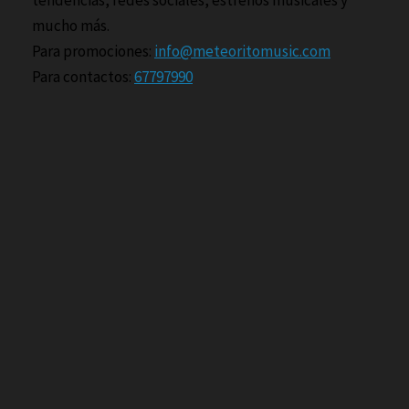
mucho más.
Para promociones:
info@meteoritomusic.com
Para contactos:
67797990