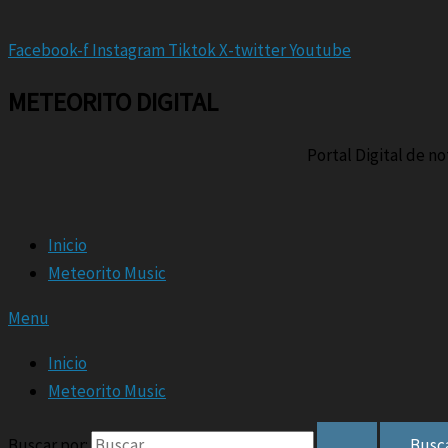
Facebook-f
Instagram
Tiktok
X-twitter
Youtube
METEORITO DIGITAL
Portal Digital de n
Inicio
Meteorito Music
Menu
Inicio
Meteorito Music
Buscar por: