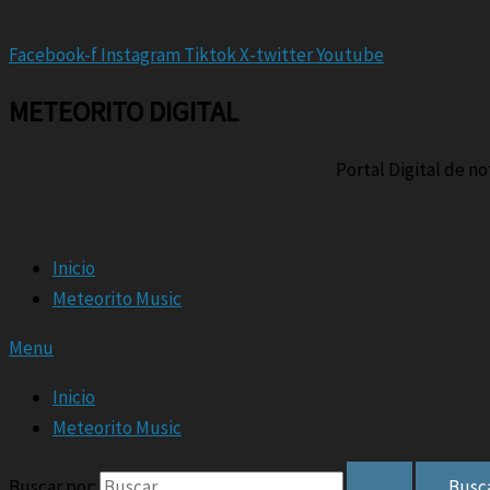
Facebook-f
Instagram
Tiktok
X-twitter
Youtube
METEORITO DIGITAL
Portal Digital de n
Inicio
Meteorito Music
Menu
Inicio
Meteorito Music
Buscar por: