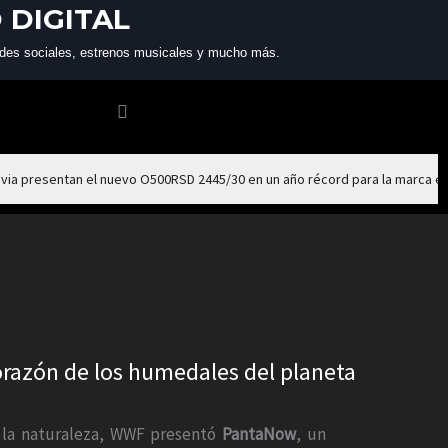
 DIGITAL
 redes sociales, estrenos musicales y mucho más.
via presentan el nuevo O500RSD 2445/30 en un año récord para la marca e
orazón de los humedales del planeta
e la naturaleza, WWF presentó
PantaNow
, un