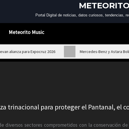
METEORITO
Portal Digital de noticias, datos curiosos, tendencias,
Meteorito Music
van alianza para Expocruz 2026
Mercedes-Benz y Astara Boli
 trinacional para proteger el Pantanal, el c
 de diversos sectores comprometidos con la conservación d