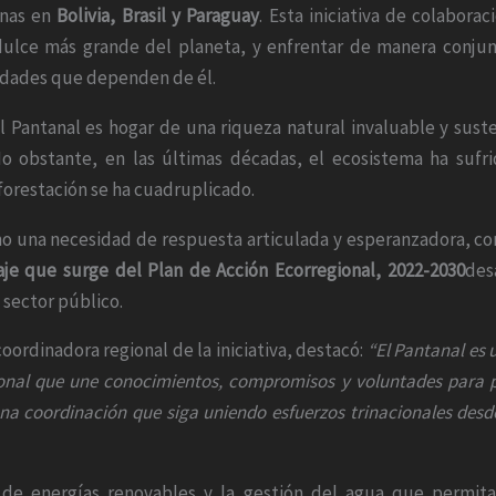
inas en
Bolivia, Brasil y Paraguay
. Esta iniciativa de colabora
dulce más grande del planeta, y enfrentar de manera conjun
nidades que dependen de él.
l Pantanal es hogar de una riqueza natural invaluable y sus
 obstante, en las últimas décadas, el ecosistema ha sufr
eforestación se ha cuadruplicado.
o una necesidad de respuesta articulada y esperanzadora, co
e que surge del Plan de Acción Ecorregional, 2022-2030
des
 sector público.
coordinadora regional de la iniciativa, destacó:
“El Pantanal es 
nal que une conocimientos, compromisos y voluntades para pr
na coordinación que siga uniendo esfuerzos trinacionales desde 
 de energías renovables y la gestión del agua que permita