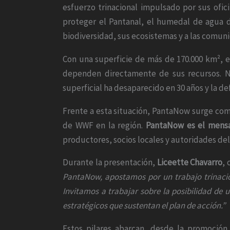
esfuerzo trinacional impulsado por sus ofic
proteger el Pantanal, el humedal de agua 
biodiversidad, sus ecosistemas y a las comu
Con una superficie de más de 170.000 km², e
dependen directamente de sus recursos. No
superficial ha desaparecido en 30 años y la d
Frente a esta situación, PantaNow surge com
de WWF en la región.
PantaNow es el mensaj
productores, socios locales y autoridades del
Durante la presentación,
Liceette Chavarro
, 
PantaNow, apostamos por un trabajo trinacio
Invitamos a trabajar sobre la posibilidad de u
estratégicos que sustentan el plan de acción.”
Estos pilares abarcan, desde la promoción