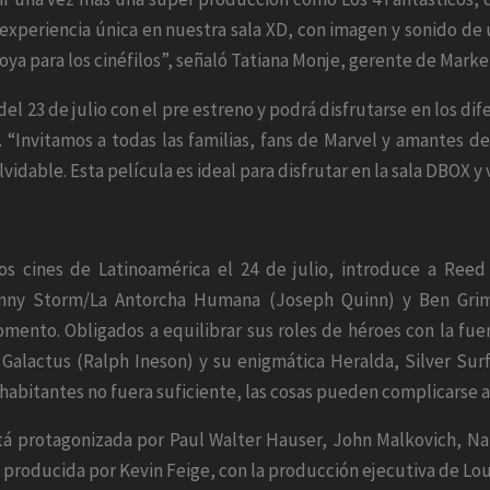
 experiencia única en nuestra sala XD, con imagen y sonido d
oya para los cinéfilos”, señaló Tatiana Monje, gerente de Marke
 del 23 de julio con el pre estreno y podrá disfrutarse en los d
“Invitamos a todas las familias, fans de Marvel y amantes del 
idable. Esta película es ideal para disfrutar en la sala DBOX y 
los cines de Latinoamérica el 24 de julio, introduce a Reed
ohnny Storm/La Antorcha Humana (Joseph Quinn) y Ben Gr
mento. Obligados a equilibrar sus roles de héroes con la fuer
Galactus (Ralph Ineson) y su enigmática Heralda, Silver Surfe
 habitantes no fuera suficiente, las cosas pueden complicarse 
tá protagonizada por Paul Walter Hauser, John Malkovich, Nata
producida por Kevin Feige, con la producción ejecutiva de Loui