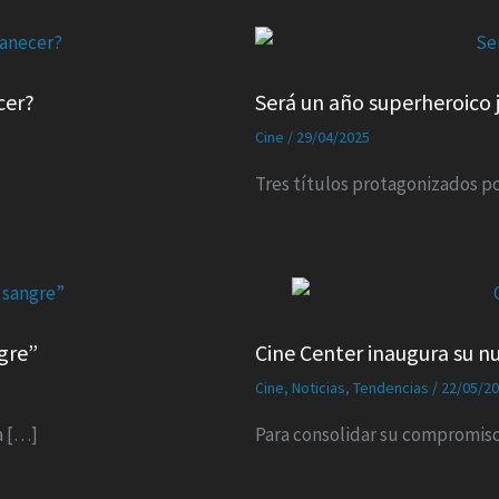
cer?
Será un año superheroico 
Cine
/
29/04/2025
Tres títulos protagonizados po
ngre”
Cine Center inaugura su n
Cine
,
Noticias
,
Tendencias
/
22/05/2
a […]
Para consolidar su compromiso