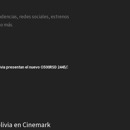
endencias, redes sociales, estrenos
o más.
via presentan el nuevo O500RSD 2445/30 en un año récord para la marca e
olivia en Cinemark