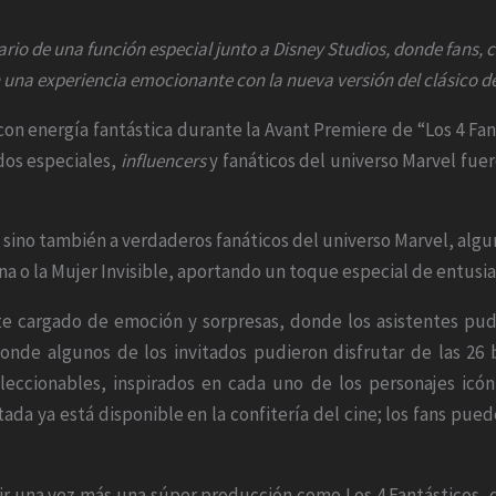
nario de una función especial junto a Disney Studios, donde fans, 
 una experiencia emocionante con la nueva versión del clásico d
on energía fantástica durante la Avant Premiere de “Los 4 Fant
dos especiales,
influencers
y fanáticos del universo Marvel fuer
 sino también a verdaderos fanáticos del universo Marvel, algun
 o la Mujer Invisible, aportando un toque especial de entusias
te cargado de emoción y sorpresas, donde los asistentes pudi
onde algunos de los invitados pudieron disfrutar de las 26 
eccionables, inspirados en cada uno de los personajes icónic
ada ya está disponible en la confitería del cine; los fans pue
r una vez más una súper producción como Los 4 Fantásticos, 