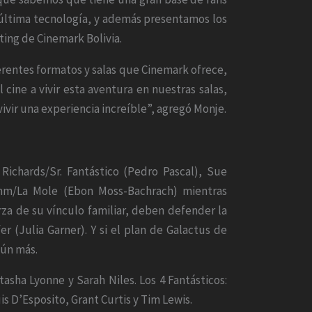
e última tecnología, y además presentamos los
ting de Cinemark Bolivia.
iferentes formatos y salas que Cinemark ofrece,
cine a vivir esta aventura en nuestras salas,
vivir una experiencia increíble”, agregó Monje.
 Richards/Sr. Fantástico (Pedro Pascal), Sue
imm/La Mole (Ebon Moss-Bachrach) mientras
za de su vínculo familiar, deben defender la
r (Julia Garner). Y si el plan de Galactus de
aún más.
sha Lyonne y Sarah Niles. Los 4 Fantásticos:
s D’Esposito, Grant Curtis y Tim Lewis.