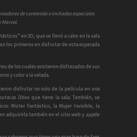
creadores de contenido e invitados especiales
e Marvel.
ásticos” en 3D, que se llevó a cabo en la sala
on los primeros en disfrutar de esta esperada
os de los cuales asistieron disfrazados de sus
mo y color a la velada.
eron disfrutar no solo de la película en una
butacas Dbox que tiene la sala. También, se
os: Mister Fantástico, la Mujer Invisible, la
den adquirirla también en el sitio web y
app
de
que sabemos que tiene una gran base de fans