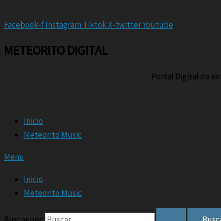
Facebook-f
Instagram
Tiktok
X-twitter
Youtube
METEORITO DIGITAL
Portal Digital de n
Inicio
Meteorito Music
Menu
Inicio
Meteorito Music
Buscar por: