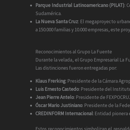
Parque Industrial Latinoamericano (PILAT)
: 
Sudamérica.
La Nueva Santa Cruz
: El megaproyecto urbano
a 150.000 familias y 10.000 empresas, este pr
Reconocimientos al Grupo La Fuente
Durante la velada, el Grupo Empresarial La Fu
Las distinciones fueron entregadas por:
Klaus Frerking
: Presidente de la Cámara Agro
Luis Ernesto Castedo
: Presidente del Institut
Jean Pierre Antelo
: Presidente de FEXPOCRU
Óscar Mario Justiniano
: Presidente de la Fed
CREDINFORM Internacional
: Entidad pionera e
Estos reconocimientos simbolizan el respald