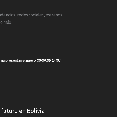
endencias, redes sociales, estrenos
o más.
via presentan el nuevo O500RSD 2445/30 en un año récord para la marca e
futuro en Bolivia