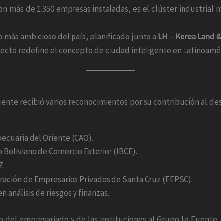
Con más de 1.350 empresas instaladas, es el clúster industrial
 más ambicioso del país, planificado junto a
LH – Korea Land 
oyecto redefine el concepto de ciudad inteligente en Latinoamér
ente recibió varios reconocimientos por su contribución al desa
pecuaria del Oriente (CAO).
o Boliviano de Comercio Exterior (IBCE).
Z.
eración de Empresarios Privados de Santa Cruz (FEPSC).
n análisis de riesgos y finanzas.
o del empresariado y de las instituciones al Grupo La Fuent