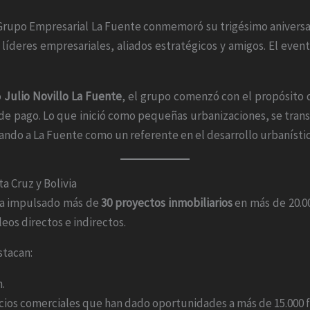
Grupo Empresarial La Fuente conmemoró su trigésimo aniversar
 líderes empresariales, aliados estratégicos y amigos. El even
o
Julio Novillo La Fuente
, el grupo comenzó con el propósito d
 de pago. Lo que inició como pequeñas urbanizaciones, se tran
ando a La Fuente como un referente en el desarrollo urbanístic
a Cruz y Bolivia
 ha impulsado más de
30 proyectos inmobiliarios
en más de 20.0
eos directos e indirectos.
stacan:
n.
acios comerciales que han dado oportunidades a más de 15.000