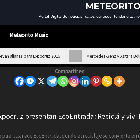
METEORITO
Portal Digital de noticias, datos curiosos, tendencias,
Meteorito Music
van alianza para Expocruz 2026
Mercedes-Benz y Astara Boli
Compartir en:
pocruz presentan EcoEntrada: Reciclá y vivi
e puertas: nace EcoEntrada, donde el reciclaje se convierte en 