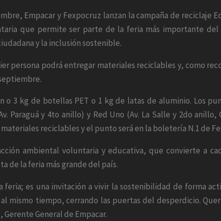
embre, Empacar y Fexpocruz lanzan la campaña de reciclaje Eco
untaria que permite ser parte de la feria más importante del
iudadana y la inclusión sostenible.
ier persona podrá entregar materiales reciclables y, como re
e septiembre.
ón o 3 kg de botellas PET o 1 kg de latas de aluminio. Los pu
. Paraguá y 4to anillo) y Red Uno (Av. La Salle y 2do anillo,
 materiales reciclables y el punto será en la boletería N.1 de F
acción ambiental voluntaria y educativa, que convierte a 
ta de la feria más grande del país.
ria; es una invitación a vivir la sostenibilidad de forma acti
 al mismo tiempo, cerrando las puertas del desperdicio. Quer
s, Gerente General de Empacar.