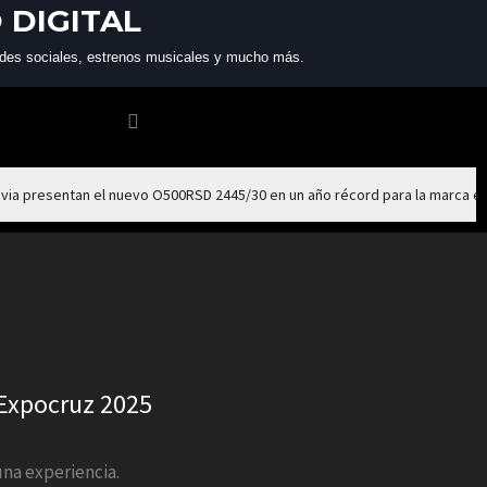
 DIGITAL
 redes sociales, estrenos musicales y mucho más.
via presentan el nuevo O500RSD 2445/30 en un año récord para la marca e
 Expocruz 2025
una experiencia.