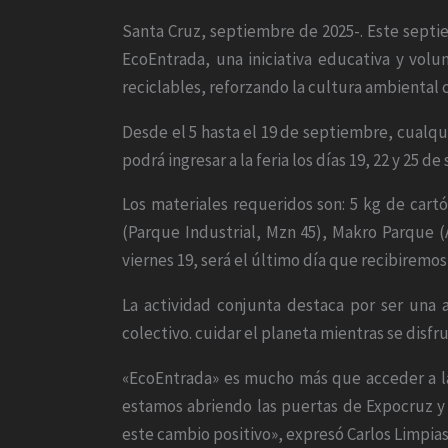
Santa Cruz, septiembre de 2025-. Este septi
EcoEntrada, una iniciativa educativa y vol
reciclables, reforzando la cultura ambiental c
Desde el 5 hasta el 19 de septiembre, cualqu
podrá ingresar a la feria los días 19, 22 y 25 d
Los materiales requeridos son: 5 kg de cart
(Parque Industrial, Mzn 45), Makro Parque (Av
viernes 19, será el último día que recibiremos
La actividad conjunta destaca por ser una 
colectivo. cuidar el planeta mientras se disfru
«EcoEntrada» es mucho más que acceder a la fe
estamos abriendo las puertas de Expocruz y
este cambio positivo», expresó Carlos Limpia