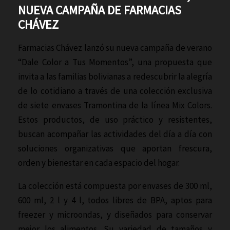
NUEVA CAMPAÑA DE FARMACIAS
CHÁVEZ
Farmacias Chávez lanzó su nueva campaña de verano
“Dale Color a Tus Momentos”, una propuesta que
invita a las familias bolivianas a redescubrir la alegría
de lo cotidiano a través de una colección exclusiva
de siete envases Tramontina de la línea Mix Colors.
Estos productos, de uso práctico y resistentes,
buscan acompañar las actividades del día a día con
soluciones organizativas que aportan frescura,
orden y bienestar en cada espacio del hogar.
La colección está compuesta por envases de 300 ml,
600 ml, 2 l y 4 l, todos libres de BPA, aptos para
freezer y microondas, y diseñados para conservar
mejor los alimentos. Su variedad de tamaños y