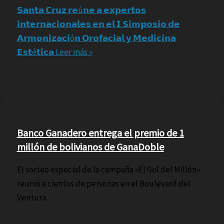
𝗦𝗮𝗻𝘁𝗮 𝗖𝗿𝘂𝘇 𝗿𝗲ú𝗻𝗲 𝗮 𝗲𝘅𝗽𝗲𝗿𝘁𝗼𝘀
𝗶𝗻𝘁𝗲𝗿𝗻𝗮𝗰𝗶𝗼𝗻𝗮𝗹𝗲𝘀 𝗲𝗻 𝗲𝗹 𝗜 𝗦𝗶𝗺𝗽𝗼𝘀𝗶𝗼 𝗱𝗲
𝗔𝗿𝗺𝗼𝗻𝗶𝘇𝗮𝗰𝗶ó𝗻 𝗢𝗿𝗼𝗳𝗮𝗰𝗶𝗮𝗹 𝘆 𝗠𝗲𝗱𝗶𝗰𝗶𝗻𝗮
𝗘𝘀𝘁é𝘁𝗶𝗰𝗮
Leer más »
Banco Ganadero entrega el premio de 1
millón de bolivianos de GanaDoble
El sorteo especial de la campaña «El Gol del Millón»
reunió a cientos de personas en el Boulevard del
Ventura