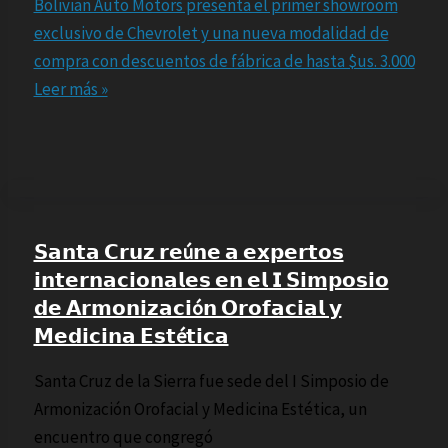
Bolivian Auto Motors presenta el primer showroom
exclusivo de Chevrolet y una nueva modalidad de
compra con descuentos de fábrica de hasta $us. 3.000
Leer más »
𝗦𝗮𝗻𝘁𝗮 𝗖𝗿𝘂𝘇 𝗿𝗲ú𝗻𝗲 𝗮 𝗲𝘅𝗽𝗲𝗿𝘁𝗼𝘀
𝗶𝗻𝘁𝗲𝗿𝗻𝗮𝗰𝗶𝗼𝗻𝗮𝗹𝗲𝘀 𝗲𝗻 𝗲𝗹 𝗜 𝗦𝗶𝗺𝗽𝗼𝘀𝗶𝗼
𝗱𝗲 𝗔𝗿𝗺𝗼𝗻𝗶𝘇𝗮𝗰𝗶ó𝗻 𝗢𝗿𝗼𝗳𝗮𝗰𝗶𝗮𝗹 𝘆
𝗠𝗲𝗱𝗶𝗰𝗶𝗻𝗮 𝗘𝘀𝘁é𝘁𝗶𝗰𝗮
Santa Cruz de la Sierra fue sede del I Simposio de
Armonización Orofacial y Medicina Estética, un
encuentro que congregó