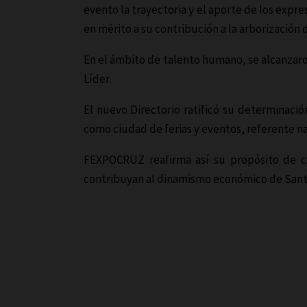
evento la trayectoria y el aporte de los expr
en mérito a su contribución a la arborización 
En el ámbito de talento humano, se alcanzar
Líder.
El nuevo Directorio ratificó su determinació
como ciudad de ferias y eventos, referente na
FEXPOCRUZ reafirma así su propósito de cre
contribuyan al dinamismo económico de Santa 