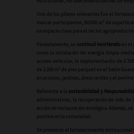
institucional, fortalecimiento del sector empr
Uno de los pilares relevantes fue el fortale
marcas participantes, 80.000 m² de superfici
un espacio clave para el sector agroproductiv
Paralelamente, se
continuó invirtiendo
en el 
como la instalación de energía limpia median
acceso vehicular, la implementación de 5.700
de 2.200 m² de piso parquet en el Salón Guara
en accesos, jardines, áreas verdes y el perím
Referente a la
sostenibilidad y Responsabilid
administrativas, la recuperación de más de 
acción de restauración ecológica. Además, se 
positivo en la comunidad.
Se promovió el fortalecimiento institucional 