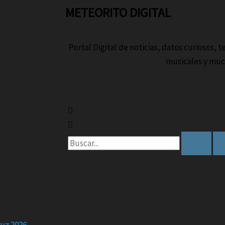
METEORITO DIGITAL
Portal Digital de noticias, datos curiosos, 
musicales y muc
Buscar
por: