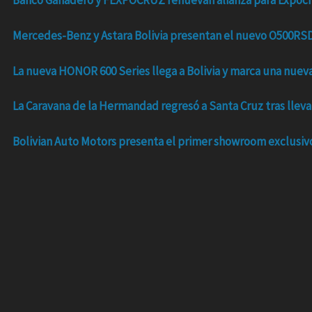
Banco Ganadero y FEXPOCRUZ renuevan alianza para Expocr
-
m
r
Mercedes-Benz y Astara Bolivia presentan el nuevo O500RSD 
f
La nueva HONOR 600 Series llega a Bolivia y marca una nueva 
La Caravana de la Hermandad regresó a Santa Cruz tras lleva
Bolivian Auto Motors presenta el primer showroom exclusiv