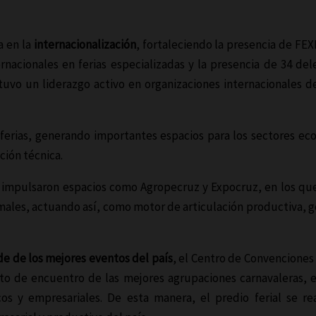
a en la
internacionalización
, fortaleciendo la presencia de FEX
rnacionales en ferias especializadas y la presencia de 34 de
tuvo un liderazgo activo en organizaciones internacionales de
2 ferias, generando importantes espacios para los sectores
ción técnica.
e impulsaron espacios como Agropecruz y Expocruz, en los que
males, actuando así, como motor de articulación productiva, g
de de los mejores eventos del país
, el Centro de Convencione
nto de encuentro de las mejores agrupaciones carnavaleras, es
os y empresariales. De esta manera, el predio ferial se r