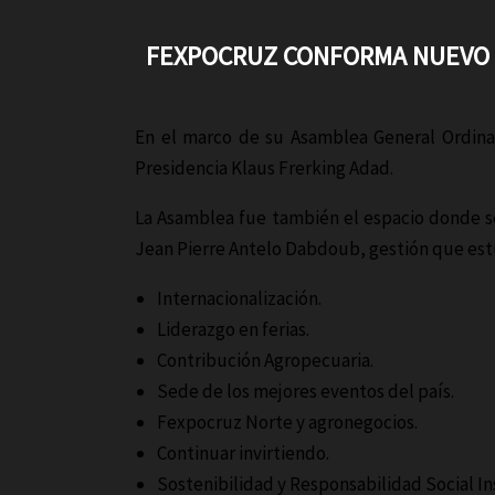
FEXPOCRUZ CONFORMA NUEVO D
En el marco de su Asamblea General Ordinar
Presidencia Klaus Frerking Adad.
La Asamblea fue también el espacio donde se 
Jean Pierre Antelo Dabdoub, gestión que estu
Internacionalización.
Liderazgo en ferias.
Contribución Agropecuaria.
Sede de los mejores eventos del país.
Fexpocruz Norte y agronegocios.
Continuar invirtiendo.
Sostenibilidad y Responsabilidad Social Ins