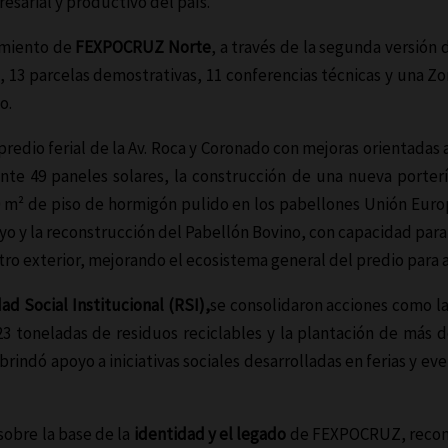
esarial y productivo del país.
cimiento de
FEXPOCRUZ Norte
, a través de la segunda versión 
e, 13 parcelas demostrativas, 11 conferencias técnicas y una Z
o.
predio ferial de la Av. Roca y Coronado con mejoras orientadas 
te 49 paneles solares, la construcción de una nueva portería
 m² de piso de hormigón pulido en los pabellones Unión Europ
yo y la reconstrucción del Pabellón Bovino, con capacidad para
etro exterior, mejorando el ecosistema general del predio para 
ad Social Institucional (RSI),
se consolidaron acciones como la
23 toneladas de residuos reciclables y la plantación de más d
brindó apoyo a iniciativas sociales desarrolladas en ferias y 
sobre la base de la
identidad y el legado
de FEXPOCRUZ, recono