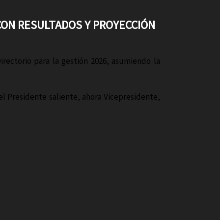
CON RESULTADOS Y PROYECCIÓN
rectorio para la gestión 2026, asumiendo la
el Presidente saliente, ahora Vicepresidente,