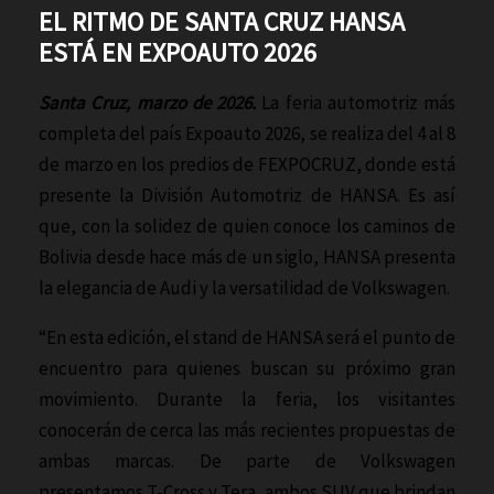
EL RITMO DE SANTA CRUZ HANSA
ESTÁ EN EXPOAUTO 2026
Santa Cruz, marzo de 2026.
La feria automotriz más
completa del país Expoauto 2026, se realiza del 4 al 8
de marzo en los predios de FEXPOCRUZ, donde está
presente la División Automotriz de HANSA. Es así
que, con la solidez de quien conoce los caminos de
Bolivia desde hace más de un siglo, HANSA presenta
la elegancia de Audi y la versatilidad de Volkswagen.
“En esta edición, el stand de HANSA será el punto de
encuentro para quienes buscan su próximo gran
movimiento. Durante la feria, los visitantes
conocerán de cerca las más recientes propuestas de
ambas marcas. De parte de Volkswagen
presentamos T-Cross y Tera, ambos SUV que brindan