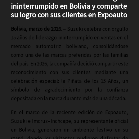
ininterrumpido en Bolivia y comparte
su logro con sus clientes en Expoauto
Bolivia, marzo de 2026. –
Suzuki celebra con orgullo
15 años de liderazgo ininterrumpido en ventas en el
mercado automotriz boliviano, consolidándose
como una de las marcas preferidas por las familias
del país. En 2026, la compañía decidió compartir este
reconocimiento con sus clientes mediante una
celebración especial: la Piñata de los 15 Años, un
símbolo de agradecimiento por la confianza
depositada en la marca durante más de una década.
En el marco de la reciente edición de Expoauto,
Suzuki e Imcruz–Inchcape, su representante oficial
en Bolivia, generaron un ambiente festivo en su
stand, donde los visitantes pudieron disfrutar de