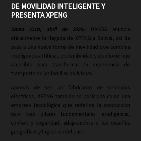
DE MOVILIDAD INTELIGENTE Y
PRESENTA XPENG
Santa Cruz, abril de 2026.-
HANSA anuncia
oficialmente la llegada de XPENG a Bolivia, así da
paso a una nueva forma de movilidad que combina
inteligencia artificial, sostenibilidad y diseño de lujo
accesible para transformar la experiencia de
transporte de las familias bolivianas.
Además de ser un fabricante de vehículos
eléctricos, XPENG también se posiciona como una
empresa tecnológica que redefine la conducción
bajo tres pilares fundamentales: inteligencia,
confort y seguridad, adaptándose a los desafíos
geográficos y logísticos del país.