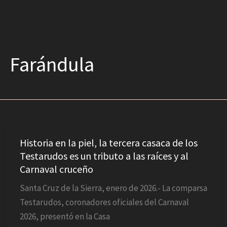
Farándula
Historia
en
Historia en la piel, la tercera casaca de los
Testarudos es un tributo a las raíces y al
la
Carnaval cruceño
piel,
la
Santa Cruz de la Sierra, enero de 2026.- La comparsa
tercera
Testarudos, coronadores oficiales del Carnaval
casaca
2026, presentó en la Casa