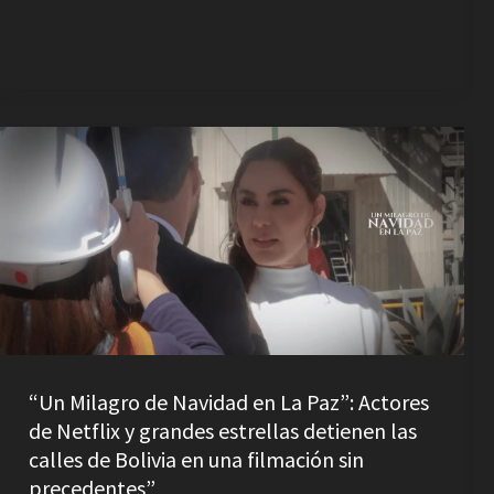
“Un
Milagro
de
Navidad
en
La
Paz”:
Actores
de
“Un Milagro de Navidad en La Paz”: Actores
Netflix
de Netflix y grandes estrellas detienen las
y
calles de Bolivia en una filmación sin
grandes
precedentes”