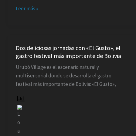
cine
Leer más »
familiar
boliviano
Dos
deliciosas
Dos deliciosas jornadas con «El Gusto», el
gastro festival más importante de Bolivia
jornadas
con
Urubó Village es el escenario natural y
«El
multisensorial donde se desarrolla el gastro
Gusto»,
festival más importante de Bolivia: «El Gusto»,
el
gastro
festival
más
importante
de