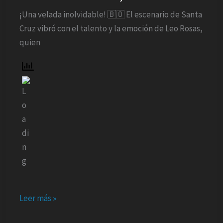
su
¡Una velada inolvidable! 🇧🇴 El escenario de Santa
«Homenaje
Cruz vibró con el talento y la emoción de Leo Rosas,
a
quien
los
Grandes»
Leer más »