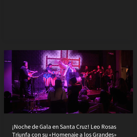
¡Noche
de
Gala
en
Santa
Cruz!
Leo
Rosas
Triunfa
¡Noche de Gala en Santa Cruz! Leo Rosas
con
Triunfa con su «Homenaje a los Grandes»