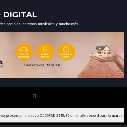
 DIGITAL
 redes sociales, estrenos musicales y mucho más.
via presentan el nuevo O500RSD 2445/30 en un año récord para la marca e