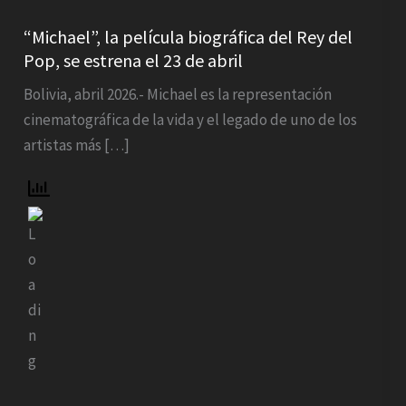
Pop,
se
“Michael”, la película biográfica del Rey del
estrena
Pop, se estrena el 23 de abril
el
Bolivia, abril 2026.- Michael es la representación
23
cinematográfica de la vida y el legado de uno de los
de
artistas más […]
abril