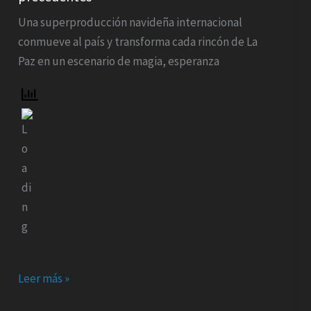
estrellas
Una superproducción navideña internacional
detienen
conmueve al país y transforma cada rincón de La
las
Paz en un escenario de magia, esperanza
calles
de
Bolivia
en
una
filmación
sin
precedentes”
Leer más »