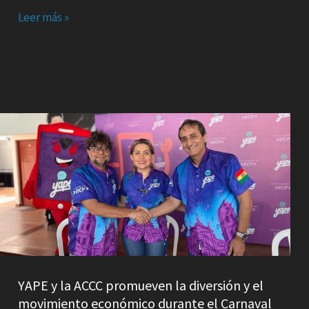
Leer más »
YAPE
y
la
ACCC
promueven
la
diversión
y
el
YAPE y la ACCC promueven la diversión y el
movimiento
movimiento económico durante el Carnaval