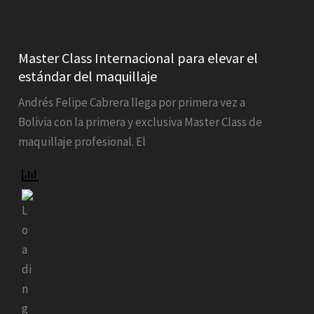
Master
Class
Master Class Internacional para elevar el
estándar del maquillaje
Internacional
para
Andrés Felipe Cabrera llega por primera vez a
elevar
Bolivia con la primera y exclusiva Master Class de
el
maquillaje profesional. El
estándar
del
maquillaje