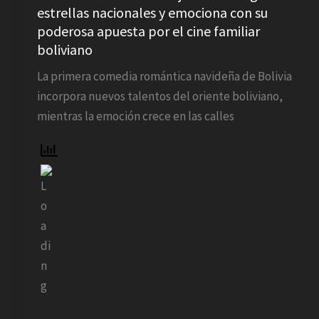
tercera
estrellas nacionales y emociona con su
semana
poderosa apuesta por el cine familiar
de
boliviano
rodaje
La primera comedia romántica navideña de Bolivia
sumando
incorpora nuevos talentos del oriente boliviano,
grandes
mientras la emoción crece en las calles
estrellas
nacionales
y
emociona
con
su
poderosa
apuesta
por
el