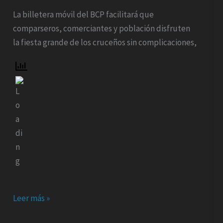
económico
La billetera móvil del BCP facilitará que
durante
comparseros, comerciantes y población disfruten
el
la fiesta grande de los cruceños sin complicaciones,
Carnaval
Leer más »