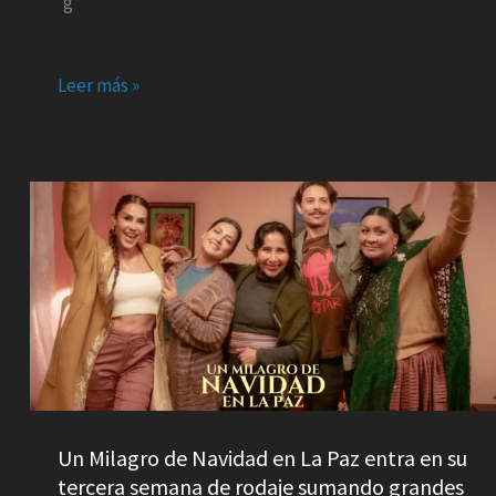
Leer más »
Un
Milagro
de
Navidad
en
La
Paz
entra
en
Un Milagro de Navidad en La Paz entra en su
su
tercera semana de rodaje sumando grandes